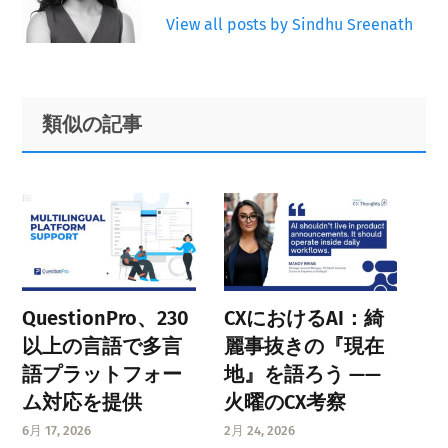
View all posts by Sindhu Sreenath
Primary
Footer
類似の記事
Sidebar
QuestionPro、230
CXにおけるAI：綺
以上の言語で多言
麗事抜きの『現在
語プラットフォー
地』を語ろう ——
ム対応を提供
火曜のCX考察
6月 17, 2026
2月 24, 2026