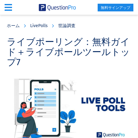
無料サインアップ
Skip
Skip
Skip
to
to
to
ホーム
LivePolls
世論調査
main
primary
footer
content
sidebar
ライブポーリング：無料ガイ
ド＋ライブポールツールトッ
プ7