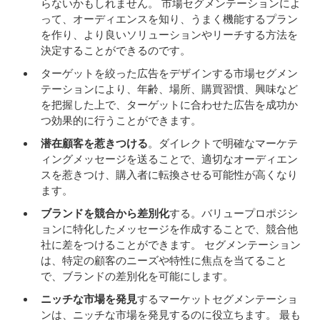
らないかもしれません。 市場セグメンテーションによ
って、オーディエンスを知り、うまく機能するプラン
を作り、より良いソリューションやリーチする方法を
決定することができるのです。
ターゲットを絞った広告をデザインする市場セグメン
テーションにより、年齢、場所、購買習慣、興味など
を把握した上で、ターゲットに合わせた広告を成功か
つ効果的に行うことができます。
潜在顧客を惹きつける
。ダイレクトで明確なマーケテ
ィングメッセージを送ることで、適切なオーディエン
スを惹きつけ、購入者に転換させる可能性が高くなり
ます。
ブランドを競合から差別化
する。バリュープロポジシ
ョンに特化したメッセージを作成することで、競合他
社に差をつけることができます。 セグメンテーション
は、特定の顧客のニーズや特性に焦点を当てること
で、ブランドの差別化を可能にします。
ニッチな市場を発見
するマーケットセグメンテーショ
ンは、ニッチな市場を発見するのに役立ちます。 最も