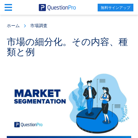
無料サインアップ
Skip
Skip
Skip
to
to
to
ホーム
市場調査
main
primary
footer
content
sidebar
市場の細分化。その内容、種
類と例