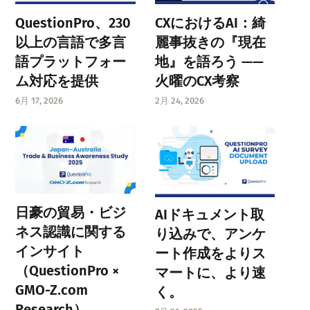
QuestionPro、230
CXにおけるAI：綺
以上の言語で多言
麗事抜きの『現在
語プラットフォー
地』を語ろう ——
ム対応を提供
火曜のCX考察
6月 17, 2026
2月 24, 2026
日豪の貿易・ビジ
AIドキュメント取
ネス認識に関する
り込みで、アンケ
インサイト
ート作成をよりス
（QuestionPro ×
マートに、より速
GMO-Z.com
く。
Research）