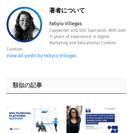
著者について
Fabyio Villegas
Copywriter and SEO Specialist. With over
11 years of experience in Digital
Marketing and Educational Content
Curation.
View all posts by Fabyio Villegas
Primary
Footer
類似の記事
Sidebar