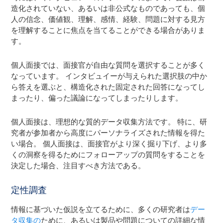
造化されていない、あるいは非公式なものであっても、個
人の信念、価値観、理解、感情、経験、問題に対する見方
を理解することに焦点を当てることができる場合がありま
す。
個人面接では、面接官が自由な質問を選択することが多く
なっています。 インタビュイーが与えられた選択肢の中か
ら答えを選ぶと、構造化された固定された回答になってし
まったり、偏った議論になってしまったりします。
個人面接は、理想的な質的データ収集方法です。 特に、研
究者が参加者から高度にパーソナライズされた情報を得た
い場合。 個人面接は、面接官がより深く掘り下げ、より多
くの洞察を得るためにフォローアップの質問をすることを
決定した場合、注目すべき方法である。
定性調査
情報に基づいた仮説を立てるために、多くの研究者は
デー
タ収集の
ために、あるいは製品や問題についての詳細な情