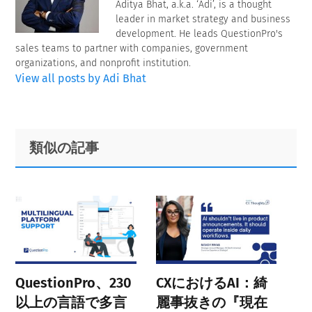
Aditya Bhat, a.k.a. ‘Adi’, is a thought
leader in market strategy and business
development. He leads QuestionPro's
sales teams to partner with companies, government
organizations, and nonprofit institution.
View all posts by Adi Bhat
Primary
Footer
類似の記事
Sidebar
QuestionPro、230
CXにおけるAI：綺
以上の言語で多言
麗事抜きの『現在