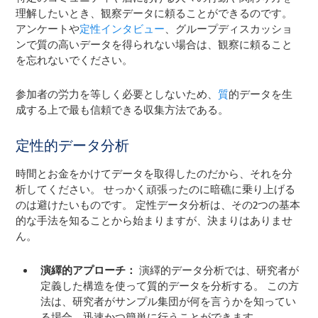
理解したいとき、観察データに頼ることができるのです。
アンケートや
定性インタビュー
、グループディスカッショ
ンで質の高いデータを得られない場合は、観察に頼ること
を忘れないでください。
参加者の労力を等しく必要としないため、
質
的データを生
成する上で最も信頼できる収集方法である。
定性的データ分析
時間とお金をかけてデータを取得したのだから、それを分
析してください。 せっかく頑張ったのに暗礁に乗り上げる
のは避けたいものです。 定性データ分析は、その2つの基本
的な手法を知ることから始まりますが、決まりはありませ
ん。
演繹的アプローチ：
演繹的データ分析では、研究者が
定義した構造を使って質的データを分析する。 この方
法は、研究者がサンプル集団が何を言うかを知ってい
る場合、迅速かつ簡単に行うことができます。