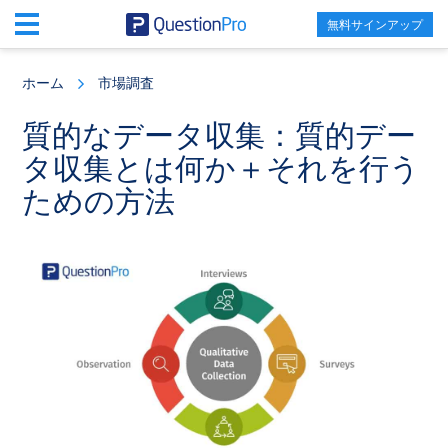
無料サインアップ
Skip
Skip
Skip
to
to
to
ホーム
市場調査
main
primary
footer
content
sidebar
質的なデータ収集：質的デー
タ収集とは何か＋それを行う
ための方法