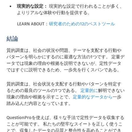
現実的な設定：
現実的な設定で行われることが多く、
よりリアルな体験や行動を提供する。
LEARN ABOUT：
研究者のための12のベストツール
結論
質的調査は、社会の状況や問題、テーマを支配する行動や
パターンを明らかにするのに最適な方法の1つです。 定量デ
ータでは現象の理由や根拠を説明できないが、定性データ
ではすぐに説明できるため、一歩先を行くスパンである。
質的調査は、社会状況を支配する行動やパターンを特定す
るための最良のツールの1つである。
定量的に
解明できない
現象の理由や根拠を示すことで、
定量的なデータから
一歩
踏み込んだ内容となっています。
QuestionProを使えば、様々な手法で定性データを収集する
ことが可能です。 私たちの堅牢なスイートを正しく使うこ
とで、収集したデータの品質と整合性を高めることができ