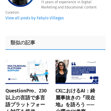
11 years of experience in Digital
Marketing and Educational Content
Curation.
View all posts by Fabyio Villegas
Primary
Footer
類似の記事
Sidebar
QuestionPro、230
CXにおけるAI：綺
以上の言語で多言
麗事抜きの『現在
語プラットフォー
地』を語ろう ——