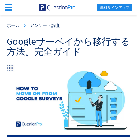
無料サインアップ
Skip
Skip
Skip
to
to
to
ホーム
アンケート調査
main
primary
footer
content
sidebar
Googleサーベイから移行する
方法。完全ガイド