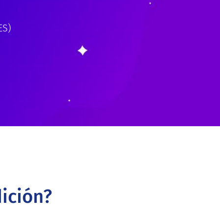
ES)
ición?