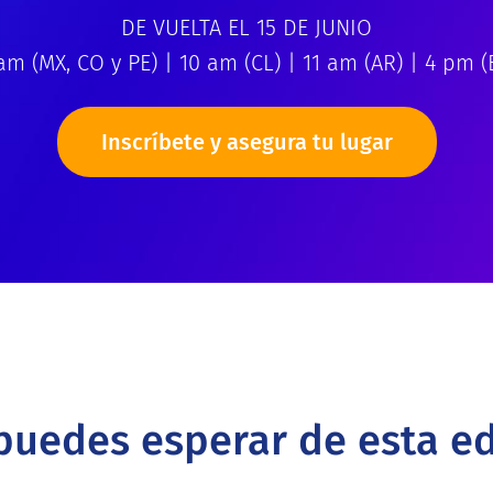
DE VUELTA EL 15 DE JUNIO
am (MX, CO y PE) | 10 am (CL) | 11 am (AR) | 4 pm (
Inscríbete y asegura tu lugar
puedes esperar de esta ed