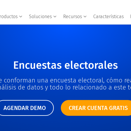
roductos
Soluciones
Recursos
Características
Encuestas electorales
 conforman una encuesta electoral, cómo real
nálisis de datos y todo lo relacionado a este 
AGENDAR DEMO
CREAR CUENTA GRATIS