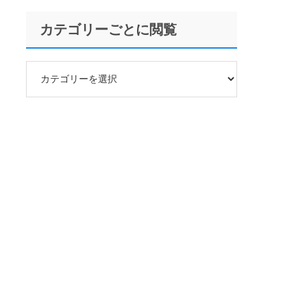
カテゴリーごとに閲覧
カ
テ
ゴ
リ
ー
ご
と
に
閲
覧