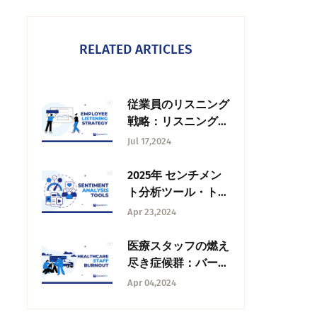
RELATED ARTICLES
従業員のリスニング
戦略：リスニング戦
略とは何か？
Jul 17,2024
2025年 センチメン
ト分析ツール・トッ
プ15
Apr 23,2024
医療スタッフの燃え
尽き症候群：バーン
アウトとは何か？
Apr 04,2024