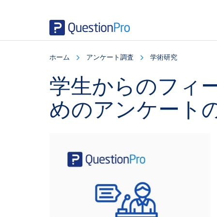
Skip
Skip
Skip
to
to
to
ホーム
アンケート調査
学術研究
main
primary
footer
content
sidebar
学生からのフィ
めのアンケートの