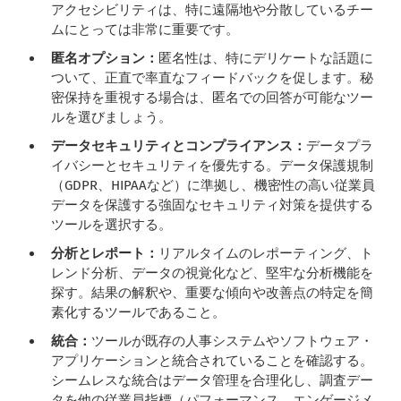
アクセシビリティは、特に遠隔地や分散しているチー
ムにとっては非常に重要です。
匿名オプション：
匿名性は、特にデリケートな話題に
ついて、正直で率直なフィードバックを促します。秘
密保持を重視する場合は、匿名での回答が可能なツー
ルを選びましょう。
データセキュリティとコンプライアンス：
データプラ
イバシーとセキュリティを優先する。データ保護規制
（GDPR、HIPAAなど）に準拠し、機密性の高い従業員
データを保護する強固なセキュリティ対策を提供する
ツールを選択する。
分析とレポート：
リアルタイムのレポーティング、ト
レンド分析、データの視覚化など、堅牢な分析機能を
探す。結果の解釈や、重要な傾向や改善点の特定を簡
素化するツールであること。
統合：
ツールが既存の人事システムやソフトウェア・
アプリケーションと統合されていることを確認する。
シームレスな統合はデータ管理を合理化し、調査デー
タを他の従業員指標（パフォーマンス、エンゲージメ