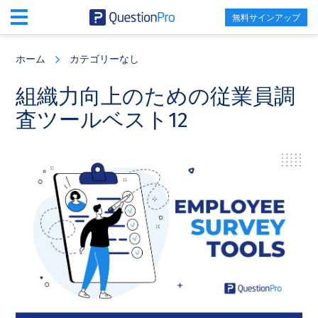
無料サインアップ
Skip
Skip
Skip
to
to
to
ホーム
カテゴリーなし
main
primary
footer
content
sidebar
組織力向上のための従業員調
査ツールベスト12