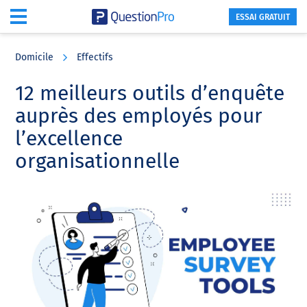
ESSAI GRATUIT
Skip
Skip
Skip
to
to
to
Domicile
Effectifs
main
primary
footer
content
sidebar
12 meilleurs outils d’enquête
auprès des employés pour
l’excellence
organisationnelle