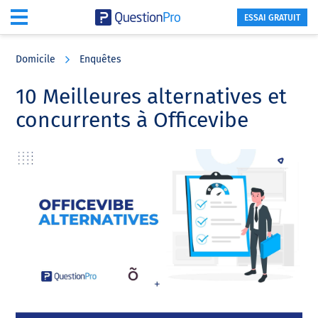
ESSAI GRATUIT
Skip
Skip
Skip
to
to
to
Domicile
Enquêtes
main
primary
footer
content
sidebar
10 Meilleures alternatives et
concurrents à Officevibe