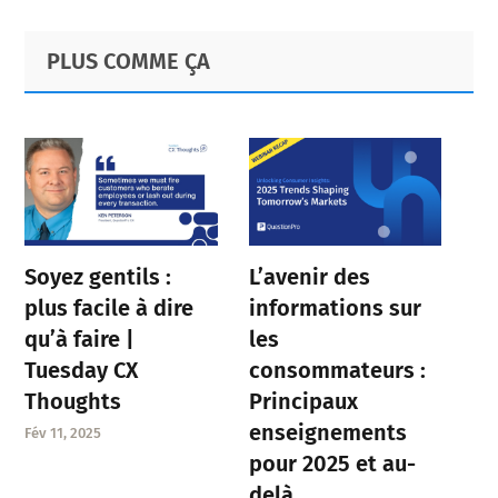
Primary
Footer
PLUS COMME ÇA
Sidebar
Soyez gentils :
L’avenir des
plus facile à dire
informations sur
qu’à faire |
les
Tuesday CX
consommateurs :
Thoughts
Principaux
enseignements
Fév 11, 2025
pour 2025 et au-
delà