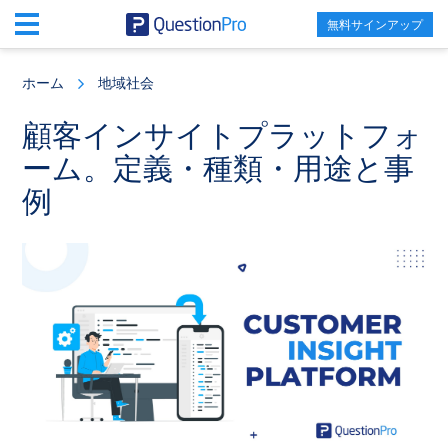
無料サインアップ
Skip
Skip
Skip
to
to
to
ホーム
地域社会
main
primary
footer
content
sidebar
顧客インサイトプラットフォ
ーム。定義・種類・用途と事
例