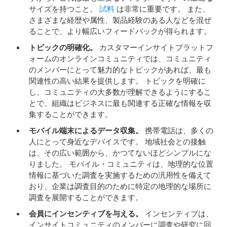
サイズを持つこと。
試料
は非常に重要です。 また、
さまざまな経歴や属性、製品経験のある人などを混ぜ
ることで、より幅広いフィードバックが得られます。
トピックの明確化。
カスタマーインサイトプラットフ
ォームのオンラインコミュニティでは、コミュニティ
のメンバーにとって魅力的なトピックがあれば、最も
関連性の高い結果を提供します。 トピックを明確に
し、コミュニティの大多数が理解できるようにするこ
とで、組織はビジネスに最も関連する正確な情報を収
集することができます。
モバイル端末によるデータ収集。
携帯電話は、多くの
人にとって身近なデバイスです。 地域社会との接触
は、その広い範囲から、かつてないほどシンプルにな
りました。 モバイル・コミュニティは、地理的な位置
情報に基づいた調査を実施するための汎用性を備えて
おり、企業は調査目的のために特定の地理的な場所に
調査を展開することができます。
会員にインセンティブを与える。
インセンティブは、
インサイトコミュニティのメンバーに調査や研究に回