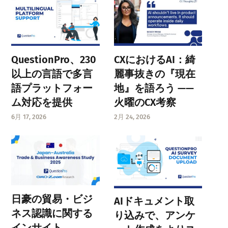
QuestionPro、230
CXにおけるAI：綺
以上の言語で多言
麗事抜きの『現在
語プラットフォー
地』を語ろう ——
ム対応を提供
火曜のCX考察
6月 17, 2026
2月 24, 2026
日豪の貿易・ビジ
AIドキュメント取
ネス認識に関する
り込みで、アンケ
インサイト