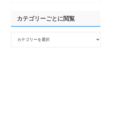
果的な実施方法
カテゴリーごとに閲覧
カ
テ
ゴ
リ
ー
ご
と
に
閲
覧