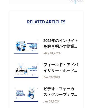
RELATED ARTICLES
2025年のインサイト
を解き明かす従業員
パルス調査ツールト
May 01,2024
ップ12
フィールド・アドバ
イザリー・ボードア
ドバイザリーボード
Dec 26,2023
とは何か、その重要
性と活用法
ビデオ・フォーカ
ス・グループ：フォ
ーカス・グループと
Jan 05,2024
は何か、使い方と効