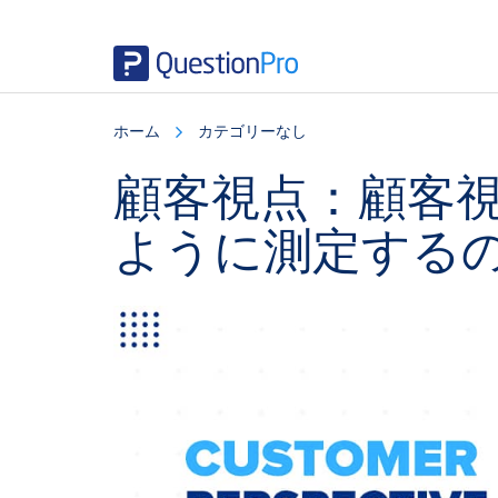
Skip
Skip
Skip
to
to
to
ホーム
カテゴリーなし
main
primary
footer
content
sidebar
顧客視点：顧客
ように測定する