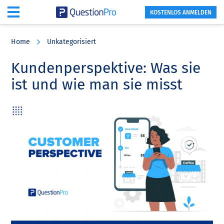
KOSTENLOS ANMELDEN
Skip
Skip
Skip
to
to
to
Home
Unkategorisiert
main
primary
footer
content
sidebar
Kundenperspektive: Was sie
ist und wie man sie misst