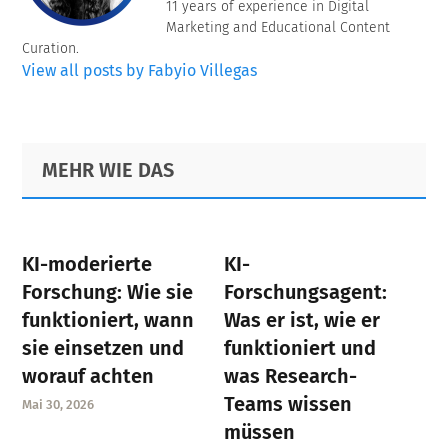
11 years of experience in Digital
Marketing and Educational Content
Curation.
View all posts by Fabyio Villegas
Primary
Footer
MEHR WIE DAS
Sidebar
KI-moderierte
KI-
Forschung: Wie sie
Forschungsagent:
funktioniert, wann
Was er ist, wie er
sie einsetzen und
funktioniert und
worauf achten
was Research-
Teams wissen
Mai 30, 2026
müssen