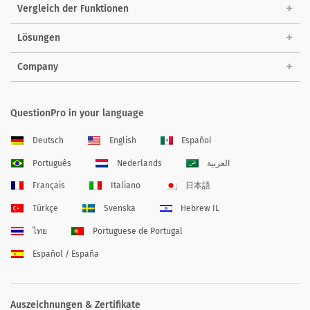
Vergleich der Funktionen
Lösungen
Company
QuestionPro in your language
Deutsch
English
Español
Português
Nederlands
العربية
Français
Italiano
日本語
Türkçe
Svenska
Hebrew IL
ไทย
Portuguese de Portugal
Español / España
Auszeichnungen & Zertifikate