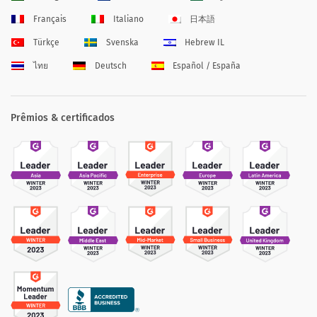
Français
Italiano
日本語
Türkçe
Svenska
Hebrew IL
ไทย
Deutsch
Español / España
Prêmios & certificados