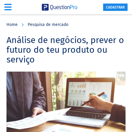
CADASTRAR
Skip
Skip
Skip
to
to
to
Home
Pesquisa de mercado
main
primary
footer
content
sidebar
Análise de negócios, prever o
futuro do teu produto ou
serviço