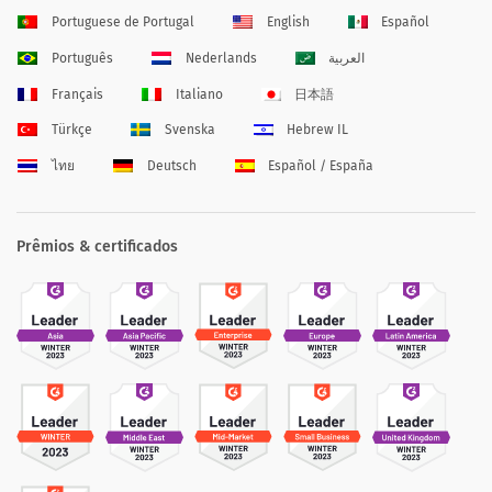
Portuguese de Portugal
English
Español
Português
Nederlands
العربية
Français
Italiano
日本語
Türkçe
Svenska
Hebrew IL
ไทย
Deutsch
Español / España
Prêmios & certificados