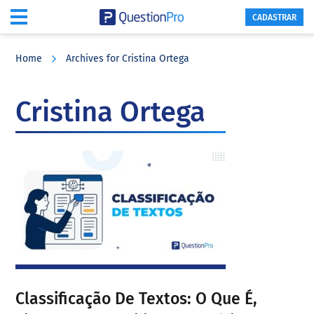
CADASTRAR
Skip
Skip
Skip
to
to
to
Home
Archives for Cristina Ortega
main
primary
footer
content
sidebar
Cristina Ortega
Classificação De Textos: O Que É,