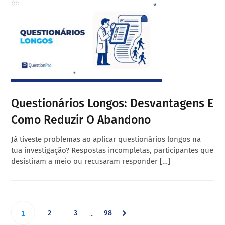
Questionários Longos: Desvantagens E
Como Reduzir O Abandono
Já tiveste problemas ao aplicar questionários longos na
tua investigação? Respostas incompletas, participantes que
desistiram a meio ou recusaram responder […]
Interim
Go
Go
Go
Go
2
3
98
…
1
pages