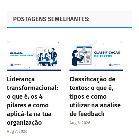
omitted
to
to
to
to
Primary
Footer
POSTAGENS SEMELHANTES:
page
page
page
Sidebar
page
Liderança
Classificação de
transformacional:
textos: o que é,
o que é, os 4
tipos e como
pilares e como
utilizar na análise
aplicá-la na tua
de feedback
organização
Aug 6, 2026
Aug 7, 2026