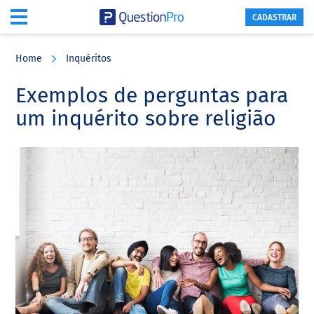
CADASTRAR
Skip
Skip
Skip
to
to
to
Home
Inquéritos
main
primary
footer
content
sidebar
Exemplos de perguntas para
um inquérito sobre religião