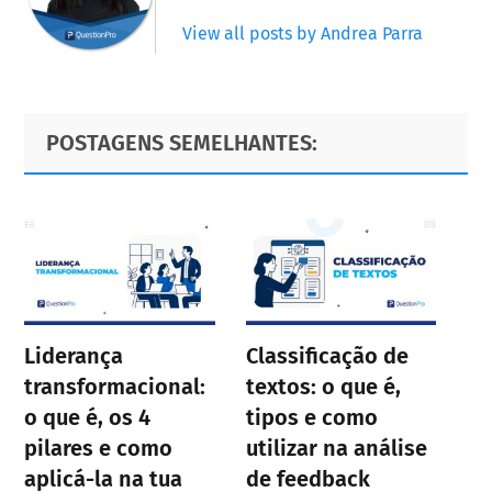
View all posts by Andrea Parra
Primary
Footer
POSTAGENS SEMELHANTES:
Sidebar
Liderança
Classificação de
transformacional:
textos: o que é,
o que é, os 4
tipos e como
pilares e como
utilizar na análise
aplicá-la na tua
de feedback