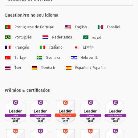
QuestionPro no seu idioma
Portuguese de Portugal
English
Español
Português
Nederlands
العربية
Français
Italiano
日本語
Türkçe
Svenska
Hebrew IL
ไทย
Deutsch
Español / España
Prêmios & certificados