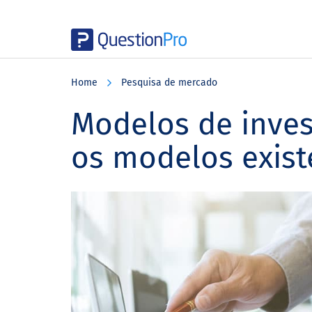
Skip
Skip
Skip
to
to
to
Home
Pesquisa de mercado
main
primary
footer
content
sidebar
Modelos de inves
os modelos exist