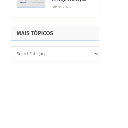
Comparação de
Feb 11,2026
Software
MAIS TÓPICOS
MAIS
TÓPICOS