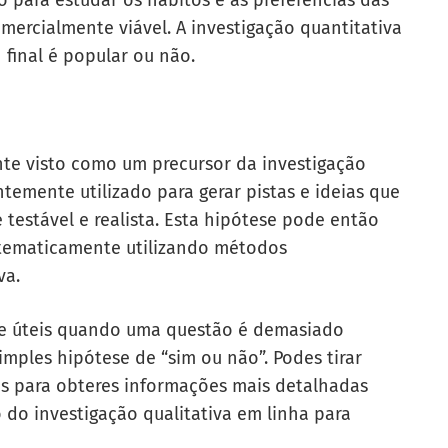
o para estudar os hábitos e as preferências das
mercialmente viável. A investigação quantitativa
n final é popular ou não.
te visto como um precursor da investigação
temente utilizado para gerar pistas e ideias que
 testável e realista. Esta hipótese pode então
tematicamente utilizando métodos
va.
te úteis quando uma questão é demasiado
ples hipótese de “sim ou não”. Podes tirar
as para obteres informações mais detalhadas
ão do
investigação qualitativa em linha
para