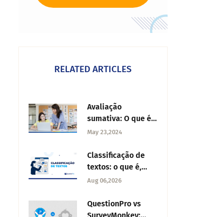
RELATED ARTICLES
Avaliação
sumativa: O que é a
avaliação
May 23,2024
sumativa,
utilizações e
Classificação de
passos para a
textos: o que é,
realizar?
tipos e como
Aug 06,2026
utilizar na análise
de feedback
QuestionPro vs
SurveyMonkey: