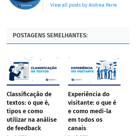
View all posts by Andrea Parra
Primary
Footer
POSTAGENS SEMELHANTES:
Sidebar
Classificação de
Experiência do
textos: o que é,
visitante: o que é
tipos e como
e como medi-la
utilizar na análise
em todos os
de feedback
canais