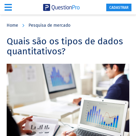
CADASTRAR
Skip
Skip
Skip
to
to
to
Home
Pesquisa de mercado
main
primary
footer
content
sidebar
Quais são os tipos de dados
quantitativos?