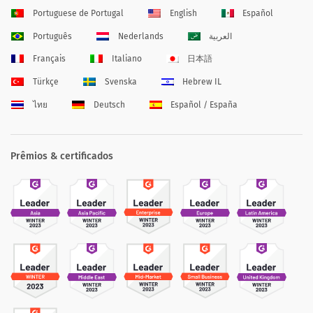
Portuguese de Portugal
English
Español
Português
Nederlands
العربية
Français
Italiano
日本語
Türkçe
Svenska
Hebrew IL
ไทย
Deutsch
Español / España
Prêmios & certificados