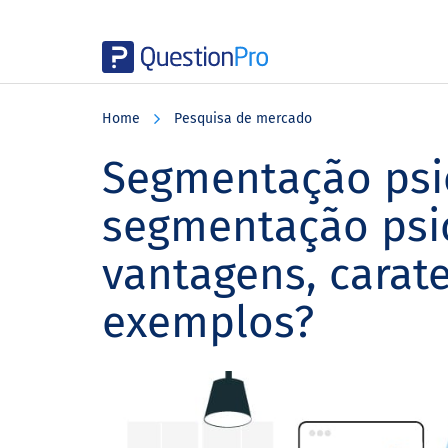
Skip
Skip
Skip
to
to
to
Home
Pesquisa de mercado
main
primary
footer
content
sidebar
Segmentação psic
segmentação psic
vantagens, carater
exemplos?