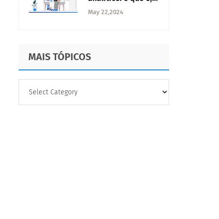
caraterísticas e
May 22,2024
como implementá-
lo
MAIS TÓPICOS
MAIS
TÓPICOS