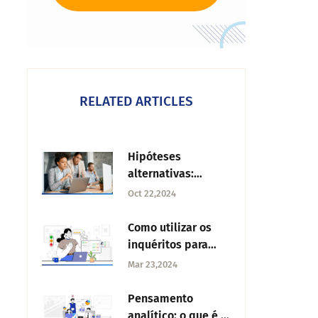
RELATED ARTICLES
Hipóteses
alternativas:
Definição,
Oct 22,2024
caraterísticas e
exemplo
Como utilizar os
inquéritos para
reduzir a rotação
Mar 23,2024
do pessoal
Pensamento
analítico: o que é,