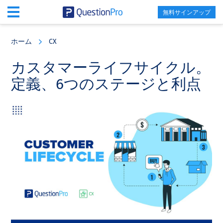
無料サインアップ
Skip
Skip
Skip
to
to
to
ホーム
CX
main
primary
footer
content
sidebar
カスタマーライフサイクル。
定義、6つのステージと利点