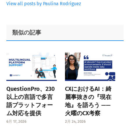
View all posts by Paulina Rodriguez
Primary
Footer
類似の記事
Sidebar
QuestionPro、230
CXにおけるAI：綺
以上の言語で多言
麗事抜きの『現在
語プラットフォー
地』を語ろう ——
ム対応を提供
火曜のCX考察
6月 17, 2026
2月 24, 2026