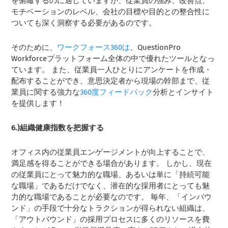
を俯瞰するのに適していますが、従業員の強み、改善点、
モチベーションのレベル、会社の目標や目的との整合性に
ついても深く洞察する必要があるのです。
そのために、
ワークフォース360は
、QuestionPro
Workforceプラットフォーム全体の中で優れたツールとなっ
ています。 また、従業員一人ひとりにアンケートを作成・
配布することができ、意思決定者から現場の幹部まで、従
業員に関する強力な
360度フィードバック
分析とインサイト
を提供します！
6.)組織健康指数を把握する
オフィス内の従業員エンゲージメントが向上することで、
満足感を得ることができる場合があります。 しかし、現在
の従業員にとって魅力的な職場、あるいは単に「持続可能
な職場」であるだけでなく、潜在的な採用者にとっても魅
力的な職場であることが必要なのです。 毎年、「インバウ
ンド」の手段で十分なトラクションが得られない組織は、
「アウトバウンド」の採用プロセスに多くのリソースを費