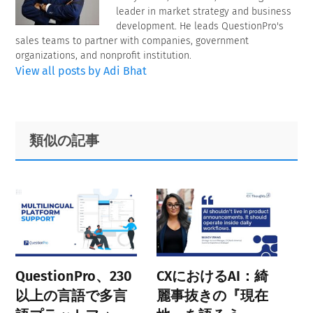
leader in market strategy and business
development. He leads QuestionPro's
sales teams to partner with companies, government
organizations, and nonprofit institution.
View all posts by Adi Bhat
Primary
Footer
類似の記事
Sidebar
QuestionPro、230
CXにおけるAI：綺
以上の言語で多言
麗事抜きの『現在