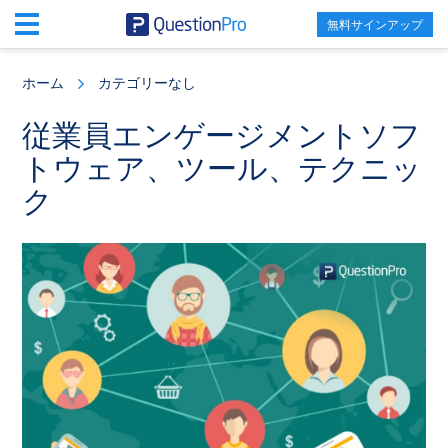
無料サインアップ
Skip
Skip
Skip
to
to
to
ホーム
カテゴリーなし
main
primary
footer
content
sidebar
従業員エンゲージメントソフ
トウェア、ツール、テクニッ
ク