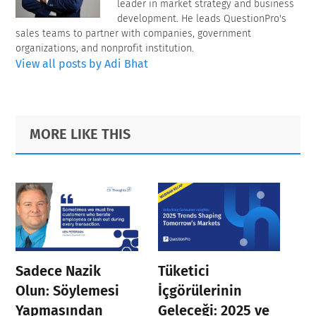
leader in market strategy and business
development. He leads QuestionPro's
sales teams to partner with companies, government
organizations, and nonprofit institution.
View all posts by Adi Bhat
Primary
Footer
MORE LIKE THIS
Sidebar
Sadece Nazik
Tüketici
Olun: Söylemesi
İçgörülerinin
Yapmasından
Geleceği: 2025 ve