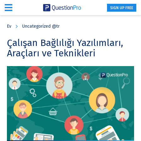
SIGN UP FREE
Skip
Skip
Skip
to
to
to
Ev
Uncategorized @tr
main
primary
footer
content
sidebar
Çalışan Bağlılığı Yazılımları,
Araçları ve Teknikleri