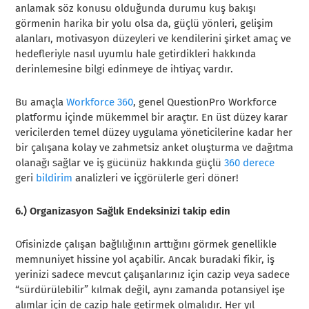
anlamak söz konusu olduğunda durumu kuş bakışı
görmenin harika bir yolu olsa da, güçlü yönleri, gelişim
alanları, motivasyon düzeyleri ve kendilerini şirket amaç ve
hedefleriyle nasıl uyumlu hale getirdikleri hakkında
derinlemesine bilgi edinmeye de ihtiyaç vardır.
Bu amaçla
Workforce 360
, genel QuestionPro Workforce
platformu içinde mükemmel bir araçtır. En üst düzey karar
vericilerden temel düzey uygulama yöneticilerine kadar her
bir çalışana kolay ve zahmetsiz anket oluşturma ve dağıtma
olanağı sağlar ve iş gücünüz hakkında güçlü
360 derece
geri
bildirim
analizleri ve içgörülerle geri döner!
6.) Organizasyon Sağlık Endeksinizi takip edin
Ofisinizde çalışan bağlılığının arttığını görmek genellikle
memnuniyet hissine yol açabilir. Ancak buradaki fikir, iş
yerinizi sadece mevcut çalışanlarınız için cazip veya sadece
“sürdürülebilir” kılmak değil, aynı zamanda potansiyel işe
alımlar için de cazip hale getirmek olmalıdır. Her yıl