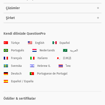
Çözümler
Şirket
Kendi dilinizde QuestionPro
Türkçe
English
Español
Português
Nederlands
العربية
Français
Italiano
日本語
Svenska
Hebrew IL
ไทย
Deutsch
Portuguese de Portugal
Español / España
Ödüller & sertifikalar