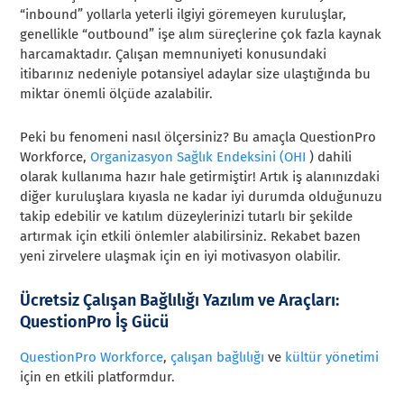
“inbound” yollarla yeterli ilgiyi göremeyen kuruluşlar,
genellikle “outbound” işe alım süreçlerine çok fazla kaynak
harcamaktadır. Çalışan memnuniyeti konusundaki
itibarınız nedeniyle potansiyel adaylar size ulaştığında bu
miktar önemli ölçüde azalabilir.
Peki bu fenomeni nasıl ölçersiniz? Bu amaçla QuestionPro
Workforce,
Organizasyon Sağlık Endeksini (OHI
) dahili
olarak kullanıma hazır hale getirmiştir! Artık iş alanınızdaki
diğer kuruluşlara kıyasla ne kadar iyi durumda olduğunuzu
takip edebilir ve katılım düzeylerinizi tutarlı bir şekilde
artırmak için etkili önlemler alabilirsiniz. Rekabet bazen
yeni zirvelere ulaşmak için en iyi motivasyon olabilir.
Ücretsiz Çalışan Bağlılığı Yazılım ve Araçları:
QuestionPro İş Gücü
QuestionPro
Workforce
,
çalışan bağlılığı
ve
kültür yönetimi
için en etkili platformdur.