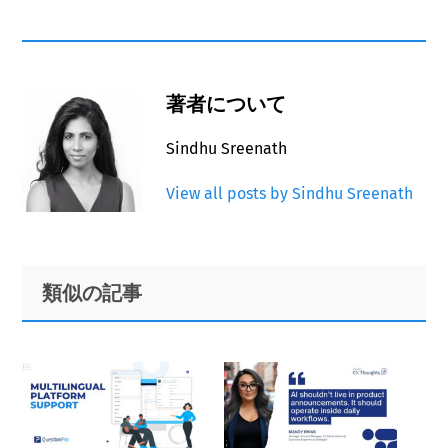
著者について
Sindhu Sreenath
View all posts by Sindhu Sreenath
Primary
Footer
類似の記事
Sidebar