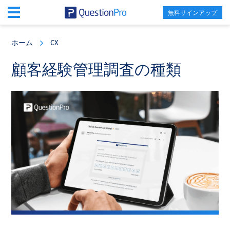
無料サインアップ
Skip
Skip
Skip
to
to
to
ホーム
CX
main
primary
footer
content
sidebar
顧客経験管理調査の種類