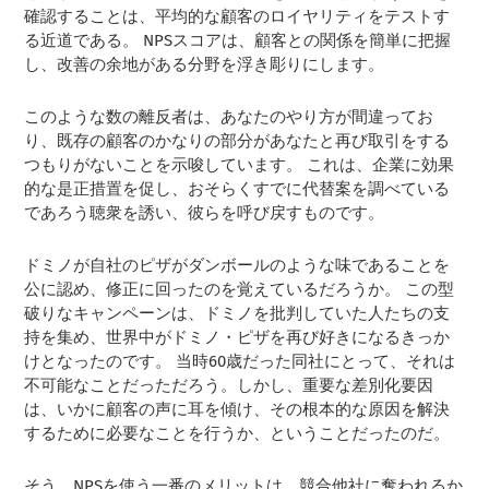
確認することは、平均的な顧客のロイヤリティをテストす
る近道である。 NPSスコアは、顧客との関係を簡単に把握
し、改善の余地がある分野を浮き彫りにします。
このような数の離反者は、あなたのやり方が間違ってお
り、既存の顧客のかなりの部分があなたと再び取引をする
つもりがないことを示唆しています。 これは、企業に効果
的な是正措置を促し、おそらくすでに代替案を調べている
であろう聴衆を誘い、彼らを呼び戻すものです。
ドミノが自社のピザがダンボールのような味であることを
公に認め、修正に回ったのを覚えているだろうか。 この型
破りなキャンペーンは、ドミノを批判していた人たちの支
持を集め、世界中がドミノ・ピザを再び好きになるきっか
けとなったのです。 当時60歳だった同社にとって、それは
不可能なことだっただろう。しかし、重要な差別化要因
は、いかに顧客の声に耳を傾け、その根本的な原因を解決
するために必要なことを行うか、ということだったのだ。
そう、NPSを使う一番のメリットは、競合他社に奪われるか