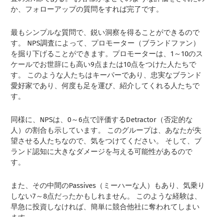
か、フォローアップの質問をすれば完了です。
最もシンプルな質問で、鋭い洞察を得ることができるので
す。 NPS調査によって、プロモーター（ブランドファン）
を掘り下げることができます。プロモーターは、1～10のス
ケールでお世辞にも高い9点または10点をつけた人たちで
す。 このような人たちはキーパーであり、忠実なブランド
愛好家であり、何度も足を運び、紹介してくれる人たちで
す。
同様に、NPSは、0～6点で評価するDetractor（否定的な
人）の割合も示しています。 このグループは、あなたが失
望させる人たちなので、気をつけてください。 そして、ブ
ランド認知に大きなダメージを与える可能性があるので
す。
また、その中間のPassives（ミーハーな人）もあり、気乗り
しない7～8点だったかもしれません。 このような経験は、
早急に投資しなければ、簡単に競合他社に奪われてしまい