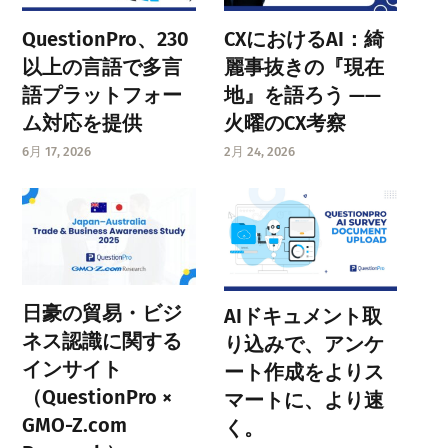
QuestionPro、230
CXにおけるAI：綺
以上の言語で多言
麗事抜きの『現在
語プラットフォー
地』を語ろう ——
ム対応を提供
火曜のCX考察
6月 17, 2026
2月 24, 2026
日豪の貿易・ビジ
AIドキュメント取
ネス認識に関する
り込みで、アンケ
インサイト
ート作成をよりス
（QuestionPro ×
マートに、より速
GMO-Z.com
く。