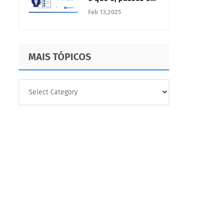
exemplos
Feb 13,2025
MAIS TÓPICOS
MAIS
TÓPICOS