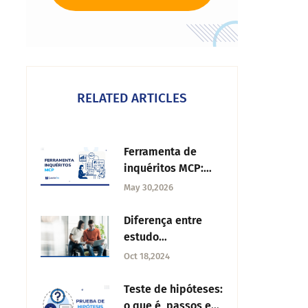
RELATED ARTICLES
Ferramenta de
inquéritos MCP:
como os agentes
May 30,2026
de IA criam e
analisam
Diferença entre
inquéritos em
estudo
tempo real
experimental e
Oct 18,2024
observacional
Teste de hipóteses:
o que é, passos e