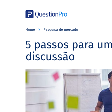
Skip
Skip
Skip
to
to
to
Home
Pesquisa de mercado
main
primary
footer
content
sidebar
5 passos para u
discussão