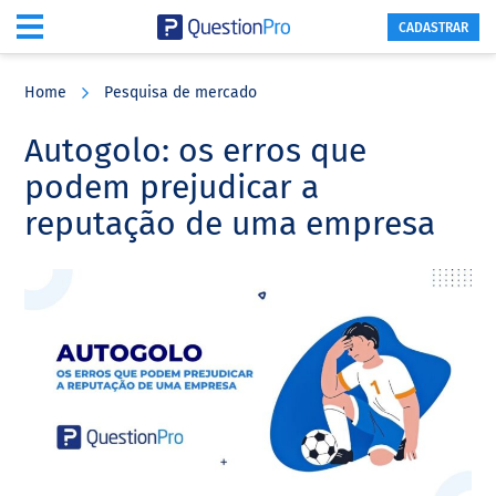
CADASTRAR
Skip
Skip
Skip
to
to
to
Home
Pesquisa de mercado
main
primary
footer
content
sidebar
Autogolo: os erros que
podem prejudicar a
reputação de uma empresa