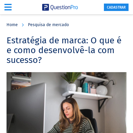
CADASTRAR
Skip
Skip
Skip
to
to
to
Home
Pesquisa de mercado
main
primary
footer
content
sidebar
Estratégia de marca: O que é
e como desenvolvê-la com
sucesso?