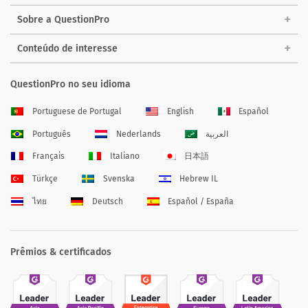
Sobre a QuestionPro
Conteúdo de interesse
QuestionPro no seu idioma
Portuguese de Portugal
English
Español
Português
Nederlands
العربية
Français
Italiano
日本語
Türkçe
Svenska
Hebrew IL
ไทย
Deutsch
Español / España
Prêmios & certificados