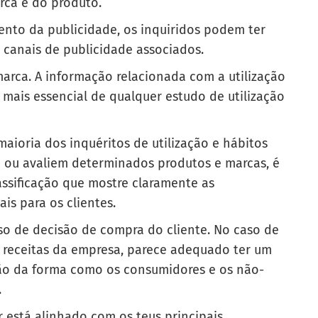
rca e do produto.
nto da publicidade, os inquiridos podem ter
s canais de publicidade associados.
 marca. A informação relacionada com a utilização
mais essencial de qualquer estudo de utilização
maioria dos inquéritos de utilização e hábitos
m ou avaliem determinados produtos e marcas, é
assificação que mostre claramente as
ais para os clientes.
so de decisão de compra do cliente. No caso de
 receitas da empresa, parece adequado ter um
o da forma como os consumidores e os não-
a.
er está alinhado com os teus principais