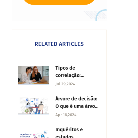
RELATED ARTICLES
Tipos de
correlação:
Caraterísticas e
Jul 29,2024
utilizações
Árvore de decisão:
O que é uma árvore
de decisão, tipos,
Apr 16,2024
vantagens e
exemplos?
Inquéritos e
estudos