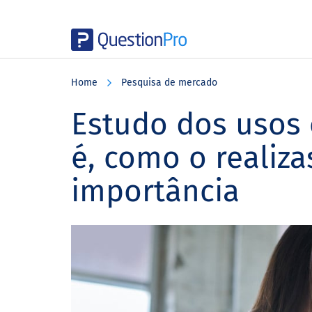
Skip
Skip
Skip
to
to
to
Home
Pesquisa de mercado
main
primary
footer
content
sidebar
Estudo dos usos 
é, como o realiza
importância