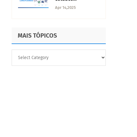
longitudinais: O
Apr 14,2025
que são e como
realizá-los
MAIS TÓPICOS
MAIS
TÓPICOS