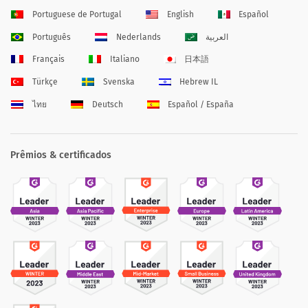
Portuguese de Portugal
English
Español
Português
Nederlands
العربية
Français
Italiano
日本語
Türkçe
Svenska
Hebrew IL
ไทย
Deutsch
Español / España
Prêmios & certificados