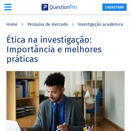
CADASTRAR
Skip
Skip
Skip
to
to
to
Home
Pesquisa de mercado
Investigação académica
main
primary
footer
content
sidebar
Ética na investigação:
Importância e melhores
práticas