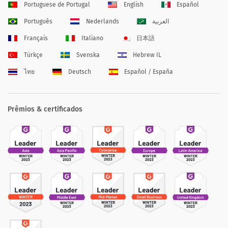
Portuguese de Portugal
English
Español
Português
Nederlands
العربية
Français
Italiano
日本語
Türkçe
Svenska
Hebrew IL
ไทย
Deutsch
Español / España
Prêmios & certificados