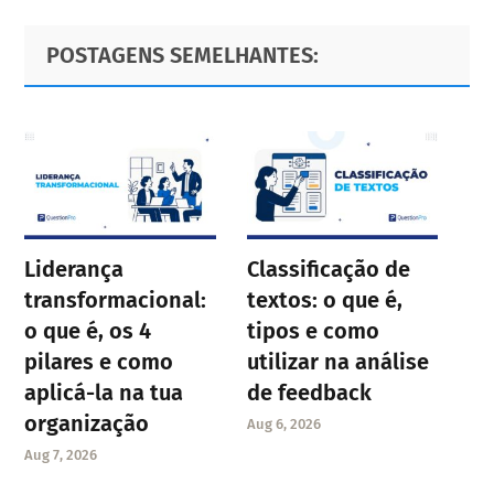
Primary
Footer
POSTAGENS SEMELHANTES:
Sidebar
Liderança
Classificação de
transformacional:
textos: o que é,
o que é, os 4
tipos e como
pilares e como
utilizar na análise
aplicá-la na tua
de feedback
organização
Aug 6, 2026
Aug 7, 2026