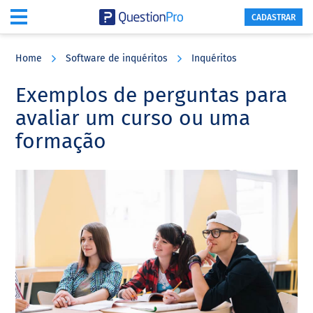
CADASTRAR
Skip
Skip
Skip
to
to
to
Home
Software de inquéritos
Inquéritos
main
primary
footer
content
sidebar
Exemplos de perguntas para
avaliar um curso ou uma
formação