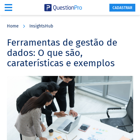
CADASTRAR
Skip
Skip
Skip
to
to
to
Home
InsightsHub
main
primary
footer
content
sidebar
Ferramentas de gestão de
dados: O que são,
caraterísticas e exemplos