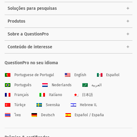
Soluções para pesquisas
Produtos
Sobre a QuestionPro
Conteúdo de interesse
QuestionPro no seu idioma
Portuguese de Portugal
English
Español
Português
Nederlands
العربية
Français
Italiano
日本語
Türkçe
Svenska
Hebrew IL
ไทย
Deutsch
Español / España