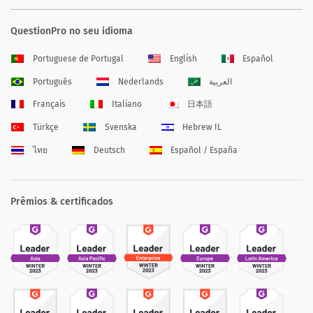
QuestionPro no seu idioma
Portuguese de Portugal
English
Español
Português
Nederlands
العربية
Français
Italiano
日本語
Türkçe
Svenska
Hebrew IL
ไทย
Deutsch
Español / España
Prêmios & certificados