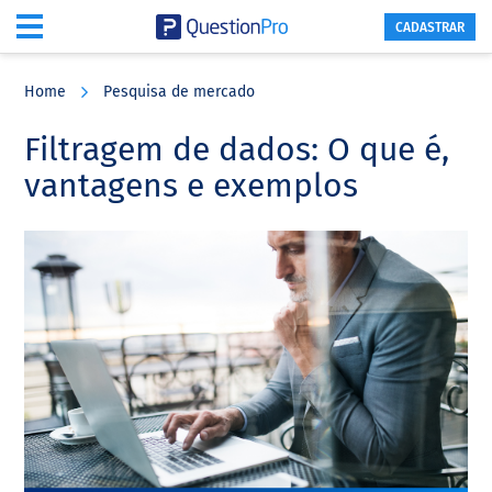
CADASTRAR
Skip
Skip
Skip
to
to
to
Home
Pesquisa de mercado
main
primary
footer
content
sidebar
Filtragem de dados: O que é,
vantagens e exemplos