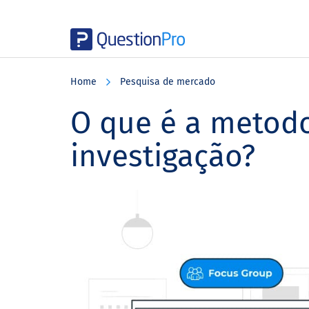
Skip
Skip
Skip
to
to
to
Home
Pesquisa de mercado
main
primary
footer
content
sidebar
O que é a metodo
investigação?