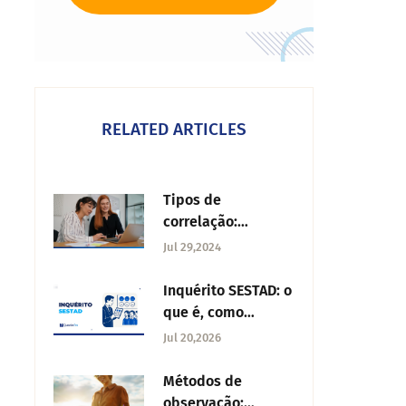
RELATED ARTICLES
Tipos de
correlação:
Caraterísticas e
Jul 29,2024
utilizações
Inquérito SESTAD: o
que é, como
funciona e como
Jul 20,2026
implementar com o
QuestionPro
Métodos de
observação: