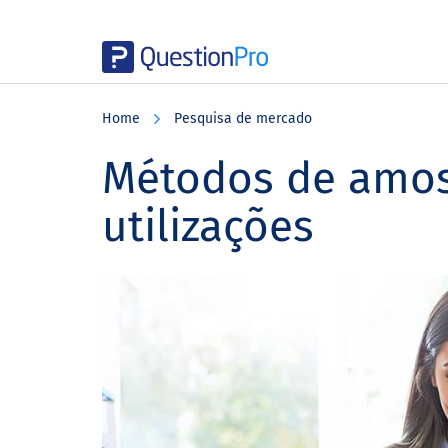
Skip
Skip
Skip
to
to
to
Home
Pesquisa de mercado
main
primary
footer
content
sidebar
Métodos de amos
utilizações