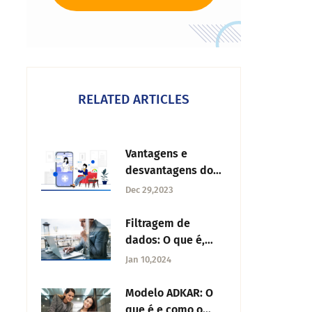
RELATED ARTICLES
Vantagens e
desvantagens do
Net Promoter Score
Dec 29,2023
Filtragem de
dados: O que é,
vantagens e
Jan 10,2024
exemplos
Modelo ADKAR: O
que é e como o