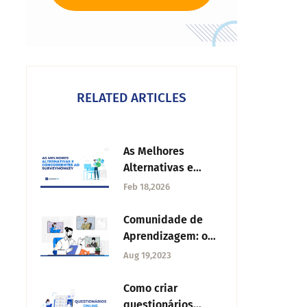
RELATED ARTICLES
As Melhores
Alternativas e
Concorrentes ao
Feb 18,2026
SurveyMonkey
Comunidade de
Aprendizagem: o
que é,
Aug 19,2023
caraterísticas e
como a avaliar
Como criar
questionários