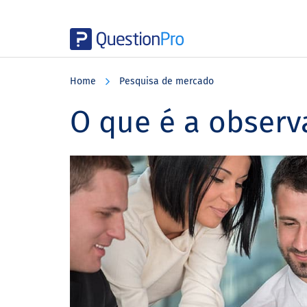
Skip
Skip
Skip
to
to
to
Home
Pesquisa de mercado
main
primary
footer
content
sidebar
O que é a observ