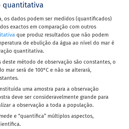
 quantitativa
a, os dados podem ser medidos (quantificados)
tados exactos em comparação com outros
itativa
que produz resultados que não podem
mperatura de ebulição da água ao nível do mar é
vação quantitativa.
s deste método de observação são constantes, o
o mar será de 100°C e não se alterará,
stantes.
onstituída uma amostra para a observação
ostra deve ser consideravelmente grande para
lizar a observação a toda a população.
ede e “quantifica” múltiplos aspectos,
entífica.