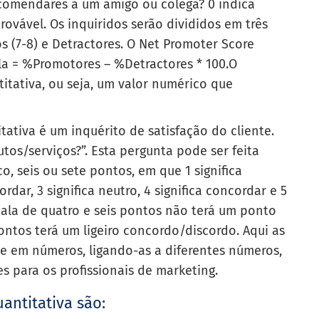
ecomendares a um amigo ou colega? 0 indica
rovável. Os inquiridos serão divididos em três
os (7-8) e Detractores.
O Net Promoter Score
la = %Promotores – %Detractores * 100.
O
itativa, ou seja, um valor numérico que
itativa é um
inquérito de satisfação do cliente
.
utos/serviços?”. Esta pergunta pode ser feita
o, seis ou sete pontos, em que 1 significa
ordar, 3 significa neutro, 4 significa concordar e 5
cala de quatro e seis pontos não terá um ponto
pontos terá um ligeiro concordo/discordo. Aqui as
e em números, ligando-as a diferentes números,
s para os profissionais de marketing.
antitativa são: