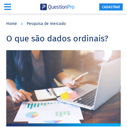
CADASTRAR
Skip
Skip
Skip
to
to
to
Home
Pesquisa de mercado
main
primary
footer
content
sidebar
O que são dados ordinais?