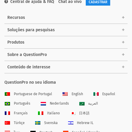
Central de ajuda & FAQ
Chat ao vivo
CADASTRAR
Recursos
Soluções para pesquisas
Produtos
Sobre a QuestionPro
Conteúdo de interesse
QuestionPro no seu idioma
Portuguese de Portugal
English
Español
Português
Nederlands
العربية
Français
Italiano
日本語
Türkçe
Svenska
Hebrew IL