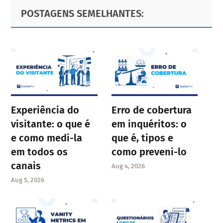
Primary
Footer
POSTAGENS SEMELHANTES:
Sidebar
Experiência do
Erro de cobertura
visitante: o que é
em inquéritos: o
e como medi-la
que é, tipos e
em todos os
como preveni-lo
canais
Aug 4, 2026
Aug 5, 2026