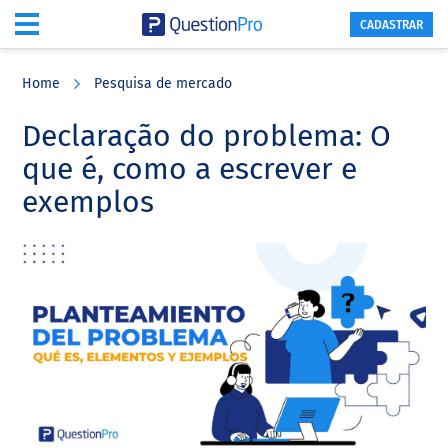
CADASTRAR
Skip
Skip
Skip
to
to
to
Home
Pesquisa de mercado
main
primary
footer
content
sidebar
Declaração do problema: O
que é, como a escrever e
exemplos