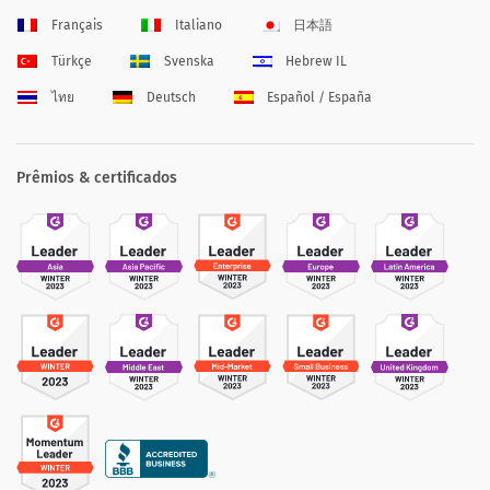
Français
Italiano
日本語
Türkçe
Svenska
Hebrew IL
ไทย
Deutsch
Español / España
Prêmios & certificados