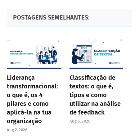
Primary
Footer
POSTAGENS SEMELHANTES:
Sidebar
Liderança
Classificação de
transformacional:
textos: o que é,
o que é, os 4
tipos e como
pilares e como
utilizar na análise
aplicá-la na tua
de feedback
organização
Aug 6, 2026
Aug 7, 2026