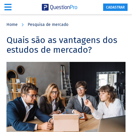
CADASTRAR
Skip
Skip
Skip
to
to
to
Home
Pesquisa de mercado
main
primary
footer
content
sidebar
Quais são as vantagens dos
estudos de mercado?