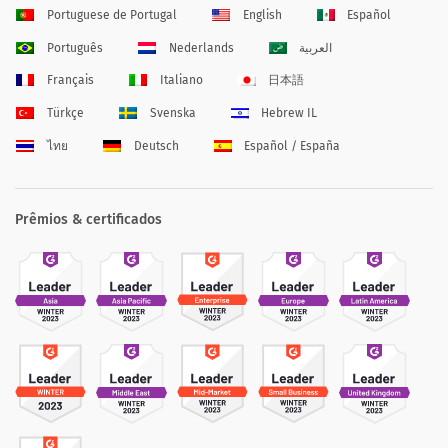
Portuguese de Portugal
English
Español
Português
Nederlands
العربية
Français
Italiano
日本語
Türkçe
Svenska
Hebrew IL
ไทย
Deutsch
Español / España
Prêmios & certificados