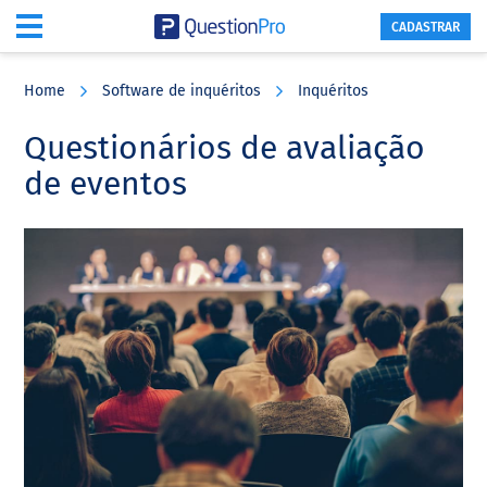
CADASTRAR
Skip
Skip
Skip
to
to
to
Home
Software de inquéritos
Inquéritos
main
primary
footer
content
sidebar
Questionários de avaliação
de eventos