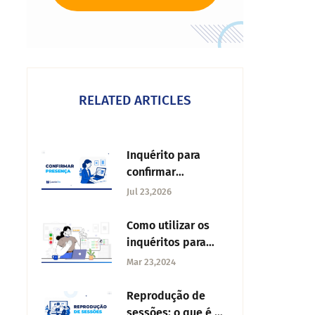
RELATED ARTICLES
Inquérito para
confirmar
presença: como
Jul 23,2026
criar o teu RSVP
digital com
Como utilizar os
exemplos
inquéritos para
reduzir a rotação
Mar 23,2024
do pessoal
Reprodução de
sessões: o que é e