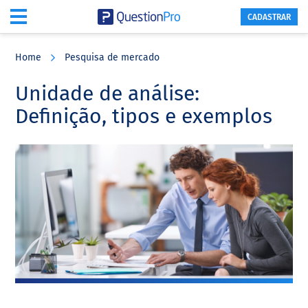
CADASTRAR
Skip
Skip
Skip
to
to
to
Home
Pesquisa de mercado
main
primary
footer
content
sidebar
Unidade de análise:
Definição, tipos e exemplos