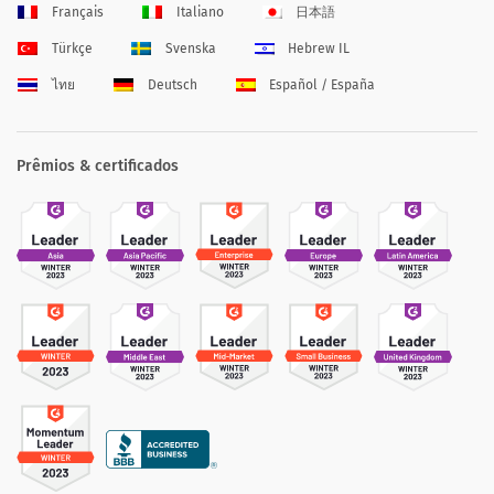
Français
Italiano
日本語
Türkçe
Svenska
Hebrew IL
ไทย
Deutsch
Español / España
Prêmios & certificados