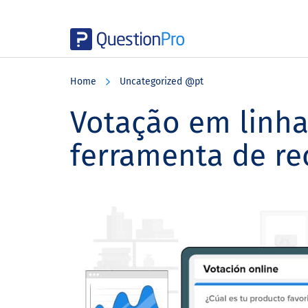
Skip
Skip
Skip
to
to
to
Home
Uncategorized @pt
main
primary
footer
content
sidebar
Votação em linha
ferramenta de re