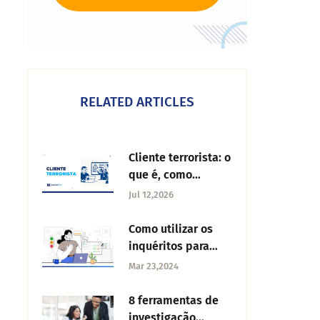
RELATED ARTICLES
Cliente terrorista: o
que é, como
identificar e como
Jul 12,2026
conter com o
QuestionPro
Como utilizar os
inquéritos para
reduzir a rotação
Mar 23,2024
do pessoal
8 ferramentas de
investigação