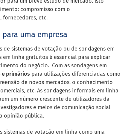
or para um breve estudo de mercado. Isto
vimento:
compromisso com o
, fornecedores, etc.
a para uma empresa
vés de sistemas de votação ou de sondagens em
s em linha gratuitos
é essencial para explicar
scimento do negócio.
Com as sondagens em
 e primários
para utilizações diferenciadas como
preensão de novos mercados, o conhecimento
comerciais, etc.
As sondagens informais em linha
traem um número crescente de utilizadores da
investigadores e meios de comunicação social
a opinião pública.
os sistemas de votação em linha como uma