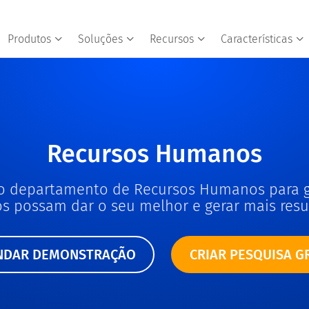
Produtos
Soluções
Recursos
Características
Recursos Humanos
do departamento de Recursos Humanos para 
os possam dar o seu melhor e gerar mais resu
NDAR DEMONSTRAÇÃO
CRIAR PESQUISA G