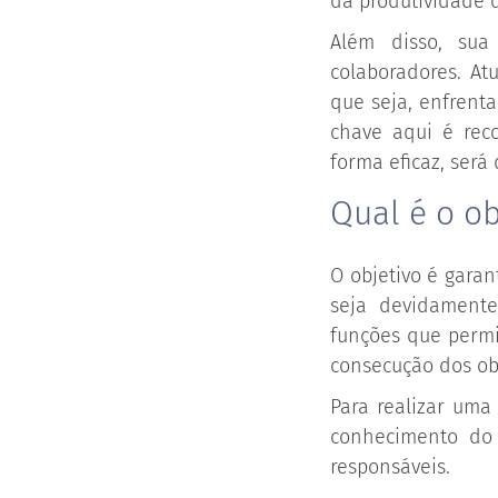
da produtividade d
Além disso, su
colaboradores. A
que seja, enfrent
chave aqui é rec
forma eficaz, será 
Qual é o o
O objetivo é gara
seja devidament
funções que permi
consecução dos ob
Para realizar uma
conhecimento do 
responsáveis.