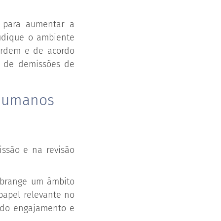
r para aumentar a
judique o ambiente
ordem e de acordo
r de demissões de
 Humanos
issão e na revisão
abrange um âmbito
apel relevante no
a do engajamento e