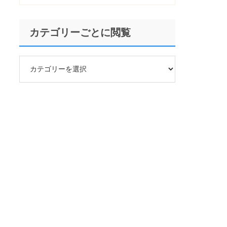
カテゴリーごとに閲覧
カ
テ
ゴ
リ
ー
ご
と
に
閲
覧