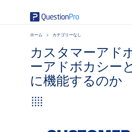
Skip
Skip
Skip
to
to
to
ホーム
カテゴリーなし
main
primary
footer
content
sidebar
カスタマーアド
ーアドボカシー
に機能するのか