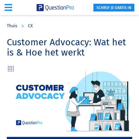
SCHRIJF JE GRATIS IN
Skip
Skip
Skip
to
to
to
Thuis
CX
main
primary
footer
content
sidebar
Customer Advocacy: Wat het
is & Hoe het werkt