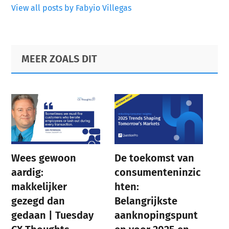
View all posts by Fabyio Villegas
Primary
Footer
MEER ZOALS DIT
Sidebar
Wees gewoon
De toekomst van
aardig:
consumenteninzic
makkelijker
hten:
gezegd dan
Belangrijkste
gedaan | Tuesday
aanknopingspunt