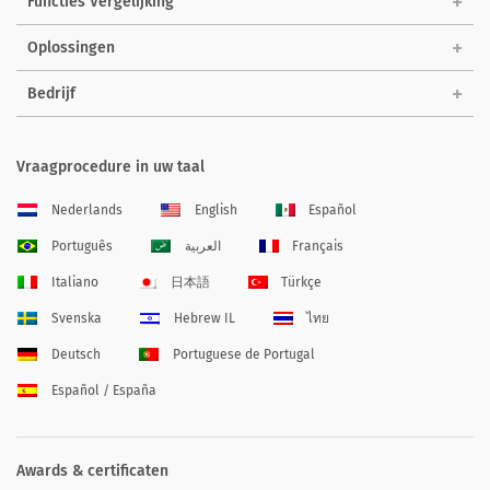
Functies Vergelijking
Oplossingen
Bedrijf
Vraagprocedure in uw taal
Nederlands
English
Español
Português
العربية
Français
Italiano
日本語
Türkçe
Svenska
Hebrew IL
ไทย
Deutsch
Portuguese de Portugal
Español / España
Awards & certificaten