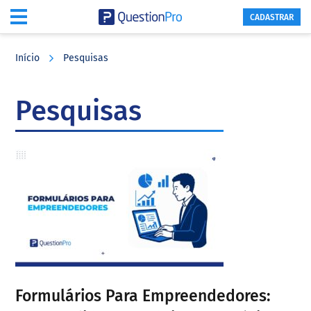
CADASTRAR
Skip
Skip
Skip
to
to
to
Início
Pesquisas
main
primary
footer
content
sidebar
Pesquisas
Formulários Para Empreendedores: