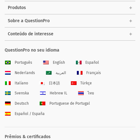
Produtos
Sobre a QuestionPro
Conteúdo de interesse
QuestionPro no seu idioma
Português
English
Español
Nederlands
العربية
Français
Italiano
日本語
Türkçe
Svenska
Hebrew IL
ไทย
Deutsch
Portuguese de Portugal
Español / España
Prêmios & certificados