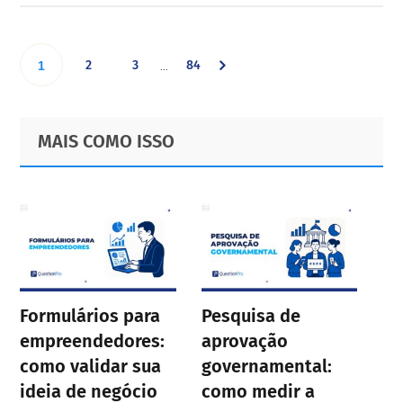
Interim
Go
Go
Go
Go
2
3
84
…
1
pages
omitted
to
to
to
to
Primary
Footer
MAIS COMO ISSO
page
page
page
Sidebar
page
Formulários para
Pesquisa de
empreendedores:
aprovação
como validar sua
governamental:
ideia de negócio
como medir a