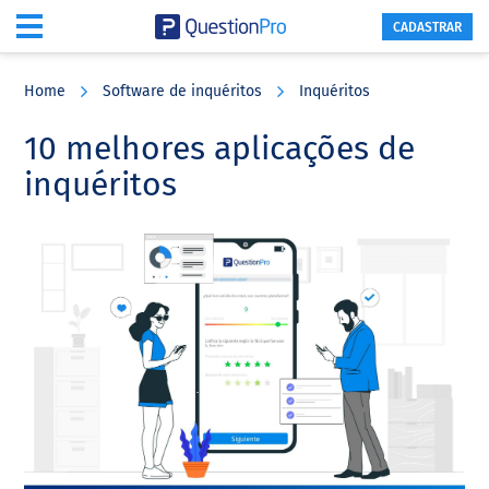
CADASTRAR
Skip
Skip
Skip
to
to
to
Home
Software de inquéritos
Inquéritos
main
primary
footer
content
sidebar
10 melhores aplicações de
inquéritos