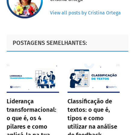
View all posts by Cristina Ortega
Primary
Footer
POSTAGENS SEMELHANTES:
Sidebar
Liderança
Classificação de
transformacional:
textos: o que é,
o que é, os 4
tipos e como
pilares e como
utilizar na análise
aplicá-la na tua
de feedback