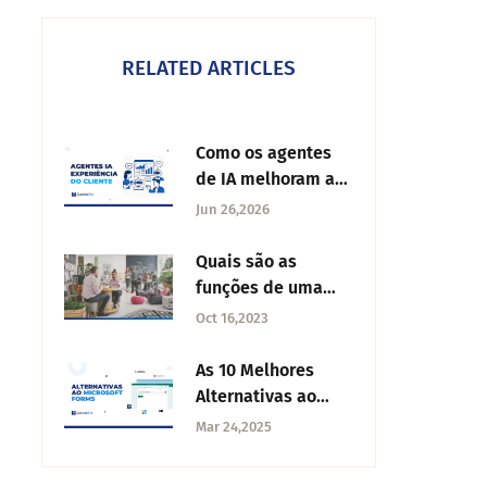
RELATED ARTICLES
Como os agentes
de IA melhoram a
experiência do
Jun 26,2026
cliente
Quais são as
funções de uma
agência de
Oct 16,2023
marketing?
As 10 Melhores
Alternativas ao
Microsoft Forms
Mar 24,2025
para Criar
Formulários