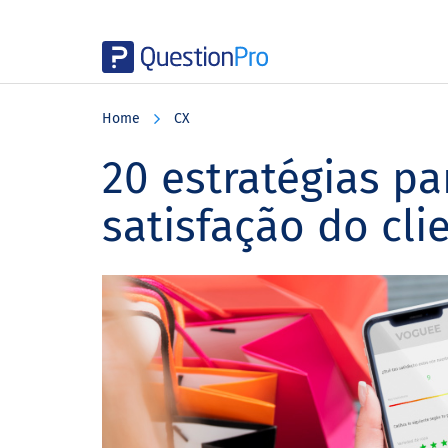
Skip
Skip
Skip
to
to
to
Home
CX
main
primary
footer
content
sidebar
20 estratégias pa
satisfação do cli