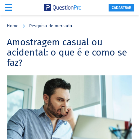
CADASTRAR
Skip
Skip
Skip
to
to
to
Home
Pesquisa de mercado
main
primary
footer
content
sidebar
Amostragem casual ou
acidental: o que é e como se
faz?