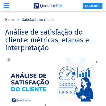
CADASTRAR
Skip
Skip
Skip
to
to
to
Home
Satisfação do cliente
main
primary
footer
content
sidebar
Análise de satisfação do
cliente: métricas, etapas e
interpretação