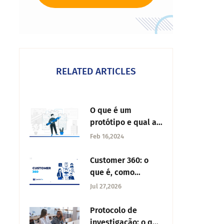
RELATED ARTICLES
O que é um
protótipo e qual a
sua importância?
Feb 16,2024
Customer 360: o
que é, como
funciona e por que
Jul 27,2026
transforma a CX
Protocolo de
investigação: o que